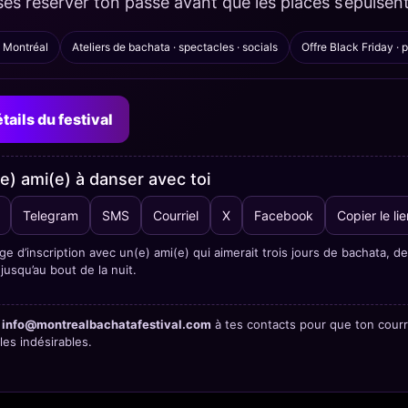
ses réserver ton passe avant que les places s’épuisent
e Montréal
Ateliers de bachata · spectacles · socials
Offre Black Friday · 
étails du festival
(e) ami(e) à danser avec toi
Telegram
SMS
Courriel
X
Facebook
Copier le lie
ge d’inscription avec un(e) ami(e) qui aimerait trois jours de bachata, 
 jusqu’au bout de la nuit.
e
info@montrealbachatafestival.com
à tes contacts pour que ton courri
 les indésirables.