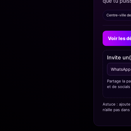
que tu puis
Centre-ville d
Voir les d
Invite un
WhatsApp
Partage la pa
et de socials
Astuce : ajout
n’aille pas dans