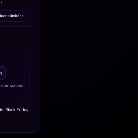
.
places limitées
n
de connexions
el Black Friday