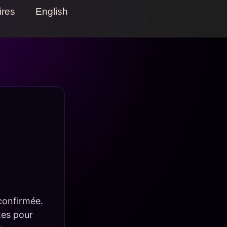
ires
English
confirmée.
tes pour